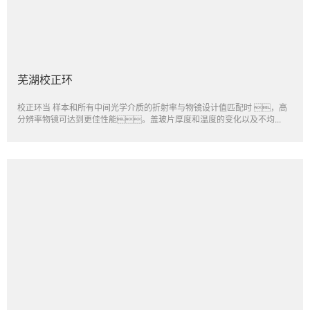
芜湖校正环
校正环当 样本和所有中间光学介质的折射率与物镜设计值匹配时 ，高
分辨率物镜可达到更佳性能。盖玻片厚度和温度的变化以及不均...