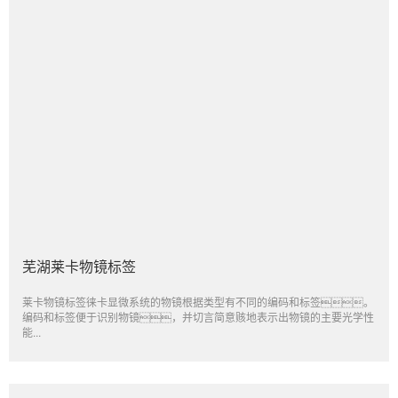
芜湖莱卡物镜标签
莱卡物镜标签徕卡显微系统的物镜根据类型有不同的编码和标签。
编码和标签便于识别物镜，并切言简意赅地表示出物镜的主要光学性
能...