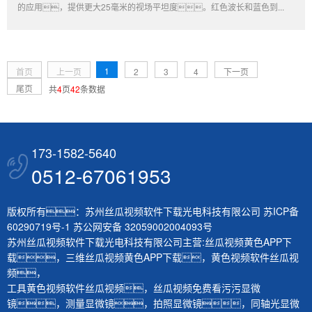
的应用，提供更大25毫米的视场平坦度。红色波长和蓝色到...
1
首页
上一页
2
3
4
下一页
尾页
共
4
页
42
条数据
173-1582-5640
0512-67061953
版权所有：苏州丝瓜视频软件下载光电科技有限公司
苏ICP备
60290719号-1
苏公网安备 32059002004093号
苏州丝瓜视频软件下载光电科技有限公司主营:
丝瓜视频黄色APP下
载
，
三维丝瓜视频黄色APP下载
，
黄色视频软件丝瓜视
频
，
工具黄色视频软件丝瓜视频
，
丝瓜视频免费看污污显微
镜
，
测量显微镜
，
拍照显微镜
，
同轴光显微