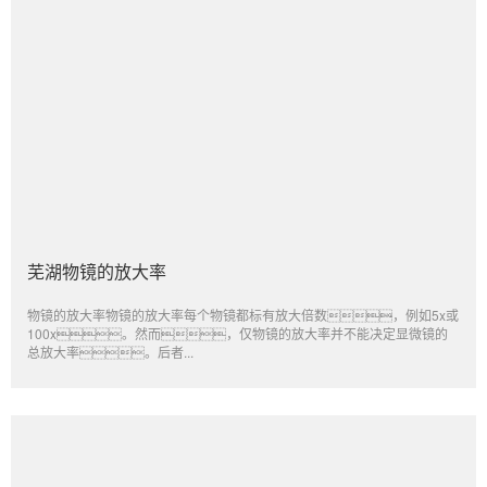
芜湖物镜的放大率
物镜的放大率物镜的放大率每个物镜都标有放大倍数，例如5x或
100x。然而，仅物镜的放大率并不能决定显微镜的
总放大率。后者...