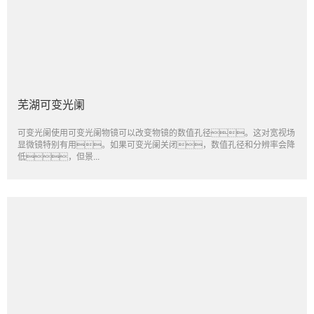
芜湖可变光阑
可变光阑使用可变光阑物镜可以改变物镜的数值孔径。这对宽视场
显微镜特别有用。如果可变光阑关闭，数值孔径和分辨率会降
低，但景...