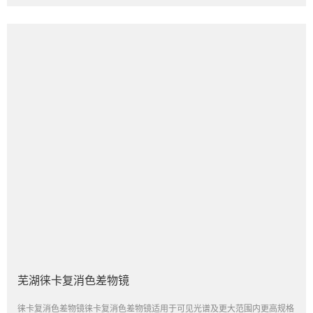
芜湖徕卡复消色差物镜
徕卡复消色差物镜徕卡复消色差物镜适用于可见光谱及更大范围内更高规格