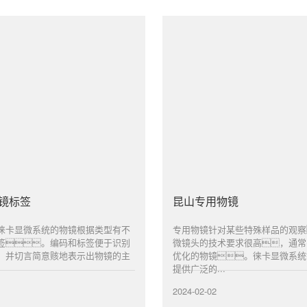
镜标签
昆山专用物镜
徕卡显微系统的物镜根据类型有不
专用物镜针对某些特殊样品的观察
签。编码和标签便于识别
微镜头的技术要求很高，通常
，并切言简意赅地表示出物镜的主
优化的物镜。徕卡显微系统
提供广泛的...
2024-02-02