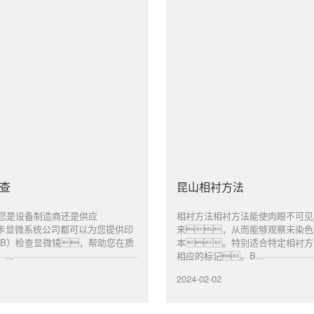
检查
昆山相衬方法
论您是设备制造商还是供应
相衬方法相衬方法能使肉眼不可见
卡显微系统公司都可以为您提供印
来，从而能够观察未染色
CB）检查显微镜，帮助您在质
本。特别适合特定相衬方
..
相应的标记。B...
2024-02-02