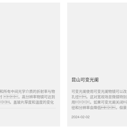
昆山可变光阑
本和所有中间光学介质的折射率与物
可变光阑使用可变光阑物镜可以改
时 ，高分辨率物镜可达到
孔径。这对宽视场显微镜特别
。盖玻片厚度和温度的变化
用。如果可变光阑关闭
径和分辨率会降低，但景..
2024-02-02