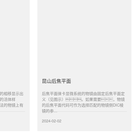
昆山后焦平面
的相移显示出
后焦平面徕卡显微系统的物镜由固定后焦平面定
的活体样
义（见图示）。如果需要，物镜
法的物镜上有
的后焦平面代码可作为选择匹配的物镜侧DIC棱
镜的参...
2024-02-02