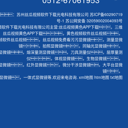
：苏州丝瓜视频软件下载光电科技有限公司
苏ICP备60290719
号-1
苏公网安备 32059002004093号
频软件下载光电科技有限公司主营:
丝瓜视频黄色APP下载
，
三维
丝瓜视频黄色APP下载
，
黄色视频软件丝瓜视频
，
频软件丝瓜视频
，
丝瓜视频免费看污污显微镜
，
测量显微
镜
，
拍照显微镜
，
同轴光显微镜
，
显微镜
，
熔深量测显微镜
，
刀具测量仪
，
层厚量测
仪
，
体视显微镜
，
生物显微镜
，
显微镜
，
红外显微镜
，
微分干涉显微镜
，
大平台显微
镜
，
显微镜
，
一体式显微镜
等,欢迎来电咨询.
xml地图
htm地图
txt地图