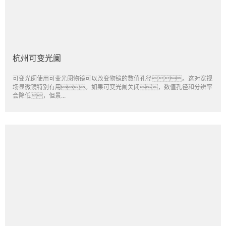
杭州可变光阑
可变光阑使用可变光阑物镜可以改变物镜的数值孔径。这对宽视
场显微镜特别有用。如果可变光阑关闭，数值孔径和分辨率
会降低，但景...