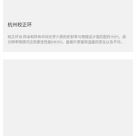
杭州校正环
校正环当 样本和所有中间光学介质的折射率与物镜设计值匹配时 ，高
分辨率物镜可达到更佳性能。盖玻片厚度和温度的变化以及不均...