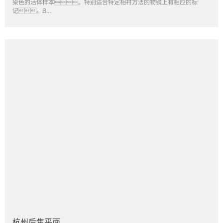
染色的活体样本。特别适合特定相衬方法的物镜上有相应的标
记。B...
杭州后焦平面