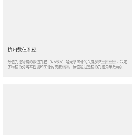
杭州数值孔径
数值孔径物镜的数值孔径（NA或A）是光学图像的关键参数，决定
了物镜的分辨率性能和图像的亮度。该值通过透镜的孔径角半数a的...