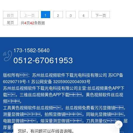
1
首页
上一页
2
3
4
下一页
尾页
共
4
页
42
条数据
173-1582-5640
0512-67061953
版权所有：苏州丝瓜视频软件下载光电科技有限公司
苏ICP备
60290719号-1
苏公网安备 32059002004093号
苏州丝瓜视频软件下载光电科技有限公司主营:
丝瓜视频黄色APP下
载
，
三维丝瓜视频黄色APP下载
，
黄色视频软件丝瓜视
频
，
工具黄色视频软件丝瓜视频
，
丝瓜视频免费看污污显微镜
，
测量显微镜
，
拍照显微镜
，
同轴光显微镜
，
电脑显微镜
，
熔深量测显微镜
，
刀具测量仪
，
层
厚量测仪
，
体视显微镜
，
生物显微镜
，
您好，有问题可以在线咨询哦。