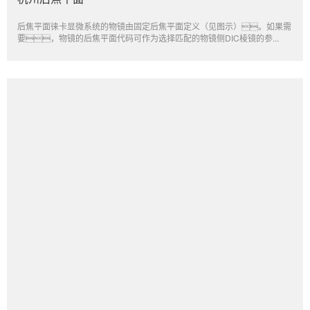
后焦平面徕卡显微系统的物镜由固定后焦平面定义（见图示）。如果需
要，物镜的后焦平面代码可作为选择匹配的物镜侧DIC棱镜的参...