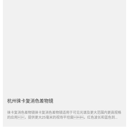
杭州徕卡复消色差物镜
徕卡复消色差物镜徕卡复消色差物镜适用于可见光谱及更大范围内更高规格
的应用，提供更大25毫米的视场平坦度。红色波长和蓝色到...